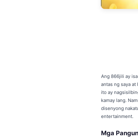
Ang 866jili ay i
antas ng saya at
ito ay nagsisilb
kamay lang. Nam
disenyong nakatu
entertainment.
Mga Pangun