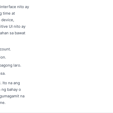
interface nito ay
 time at
 device,
tive UI nito ay
yahan sa bawat
count.
ion.
bagong laro.
nsa.
 Ito na ang
n ng bahay o
 gumagamit na
one.