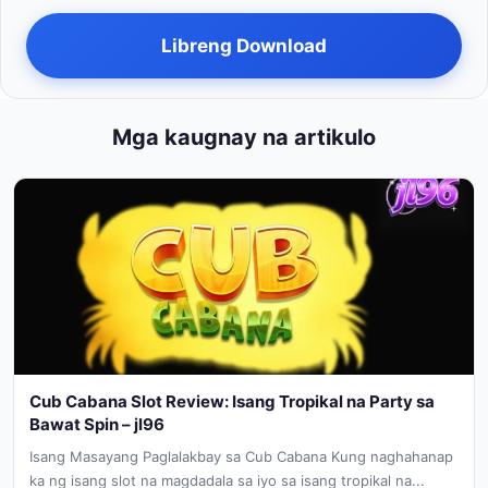
Libreng Download
Mga kaugnay na artikulo
Cub Cabana Slot Review: Isang Tropikal na Party sa
Bawat Spin – jl96
Isang Masayang Paglalakbay sa Cub Cabana Kung naghahanap
ka ng isang slot na magdadala sa iyo sa isang tropikal na...