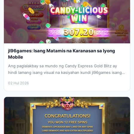
jl96games: Isang Matamis na Karanasan sa Iyong
Mobile
Ang paglalakbay sa mundo ng Candy Express Gold Blitz ay
hindi lamang isang visual na kasiyahan kundi jl96games isang
maayos...
02 Hul 2026