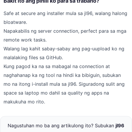
Bakit ito ang pinili ko para sa trabaho?
Safe at secure ang installer mula sa jl96, walang halong
bloatware.
Napakabilis ng server connection, perfect para sa mga
remote work tasks.
Walang lag kahit sabay-sabay ang pag-uupload ko ng
malalaking files sa GitHub.
Kung pagod ka na sa mabagal na connection at
naghahanap ka ng tool na hindi ka bibiguin, subukan
mo na itong i-install mula sa jl96. Siguradong sulit ang
space sa laptop mo dahil sa quality ng apps na
makukuha mo rito.
Nagustuhan mo ba ang artikulong ito? Subukan
jl96